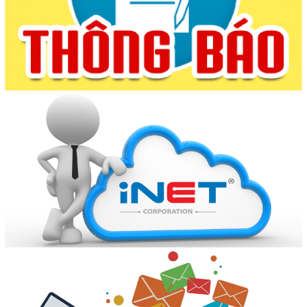
(13/07/2026, 00:00)
THÔNG BÁO CÔNG KHAI SỐ ĐIỆN THOẠI ĐƯỜNG DÂY
NÓNG TIẾP NHẬN PHẢN ÁNH, KIẾN NGHỊ VỀ THỰC HIỆN
THỦ TỤC HÀNH CHÍNH XÃ KRÔNG BÚK
(29/06/2026, 00:00)
PHÒNG GIAO DỊCH NHCSXH KRÔNG BÚK TỔ CHỨC TẬP
HUẤN NGHIỆP VỤ CHO BAN QUẢN LÝ TỔ TK&VV
(26/06/2026, 00:00)
DANH SÁCH LÃNH ĐẠO, CHUYÊN VIÊN TẠI TRUNG TÂM
PHỤC VỤ HÀNH CHÍNH CÔNG XÃ KRÔNG BÚK
(26/06/2026, 00:00)
KẾT QUẢ THỰC HIỆN TÍN DỤNG CHÍNH SÁCH TRÊN ĐỊA
BÀN XÃ KRÔNG BÚK 06 THÁNG NĂM 2026
(25/06/2026, 00:00)