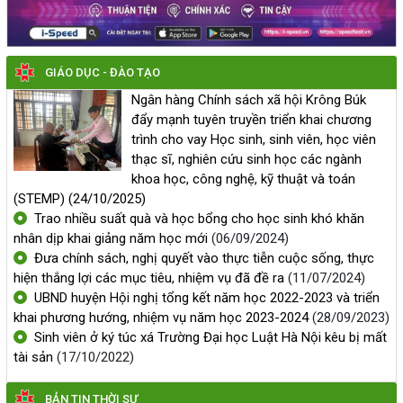
tiếp tục triển khai và giải ngân cho người chấp hành xong án
phạt tù được vay vốn tín dụng chính sách xã hội theo Quyết
định số 22/2023/QĐ-TTg, ngày 17/8/2023 của Thủ tướng
Chính phủ về tín dụng đối với người chấp hành xong án phạt
GIÁO DỤC - ĐÀO TẠO
tù.
Ngân hàng Chính sách xã hội Krông Búk
(20/05/2026, 00:00)
đẩy mạnh tuyên truyền triển khai chương
trình cho vay Học sinh, sinh viên, học viên
Nguồn vốn tín dụng chính sách điểm tựa vững chắc giúp hộ
thạc sĩ, nghiên cứu sinh học các ngành
nghèo và các đối tượng chính sách là Hội viên Hội Phụ nữ
khoa học, công nghệ, kỹ thuật và toán
xã Krông Búk vươn lên trong cuộc sống
(STEMP)
(24/10/2025)
(14/05/2026, 00:00)
Trao nhiều suất quà và học bổng cho học sinh khó khăn
nhân dịp khai giảng năm học mới
(06/09/2024)
Đưa chính sách, nghị quyết vào thực tiễn cuộc sống, thực
Về việc cho thuê nhà do Trung tâm Cung ứng dịch vụ sự
hiện thắng lợi các mục tiêu, nhiệm vụ đã đề ra
(11/07/2024)
nghiệp công xã Krông Búk quản lý, khai thác
UBND huyện Hội nghị tổng kết năm học 2022-2023 và triển
(31/07/2026, 00:00)
khai phương hướng, nhiệm vụ năm học 2023-2024
(28/09/2023)
Sinh viên ở ký túc xá Trường Đại học Luật Hà Nội kêu bị mất
Thông báo niêm yết "DANH MỤC CÁC THỦ TỤC HÀNH
tài sản
(17/10/2022)
CHÍNH ĐƯỢC TIẾP NHẬN VÀ GIẢI QUYẾT TẠI UBND XÃ
Đảng bộ, chính quyền và nhân dân xã Cư Pơng đặt niềm tin
KRÔNG BÚK"
BẢN TIN THỜI SỰ
vào chính quyền địa phương hai cấp