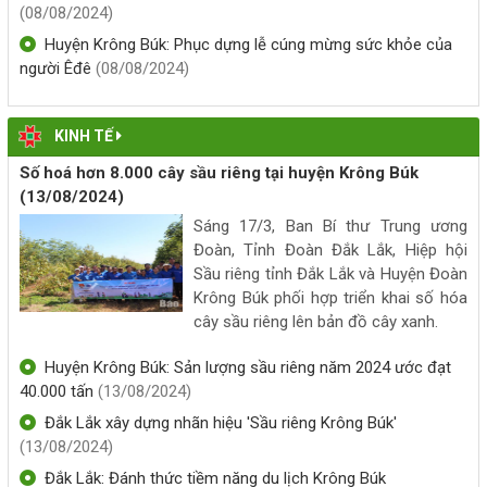
(08/08/2024)
tù.
Huyện Krông Búk: Phục dựng lễ cúng mừng sức khỏe của
(20/05/2026, 00:00)
người Êđê
(08/08/2024)
Nguồn vốn tín dụng chính sách điểm tựa vững chắc giúp hộ
nghèo và các đối tượng chính sách là Hội viên Hội Phụ nữ
KINH TẾ
xã Krông Búk vươn lên trong cuộc sống
Số hoá hơn 8.000 cây sầu riêng tại huyện Krông Búk
(14/05/2026, 00:00)
(13/08/2024)
Sáng 17/3, Ban Bí thư Trung ương
Đoàn, Tỉnh Đoàn Đắk Lắk, Hiệp hội
Sầu riêng tỉnh Đắk Lắk và Huyện Đoàn
Krông Búk phối hợp triển khai số hóa
cây sầu riêng lên bản đồ cây xanh.
Huyện Krông Búk: Sản lượng sầu riêng năm 2024 ước đạt
40.000 tấn
(13/08/2024)
Đắk Lắk xây dựng nhãn hiệu 'Sầu riêng Krông Búk'
(13/08/2024)
Đắk Lắk: Đánh thức tiềm năng du lịch Krông Búk