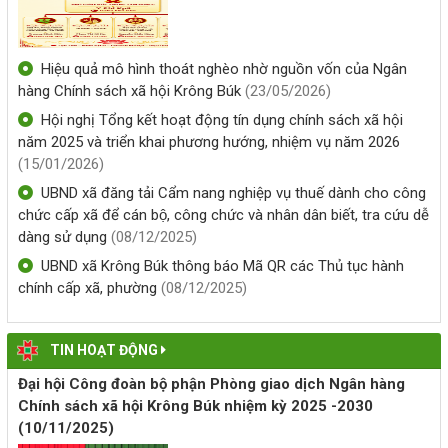
Đẩy mạnh chuyển đổi số hỗ trợ người dân
nghèo và các đối tượng chính sách là Hội viên Hội Phụ nữ
Nâng cao hiệu quả chương trình xây dựng nông thôn mới
xã Krông Búk vươn lên trong cuộc sống
Những Thác nước đẹp tại huyện Krông Búk Phần 2
(14/05/2026, 00:00)
Hiệu quả mô hình thoát nghèo nhờ nguồn vốn của Ngân
Hướng dẫn sử dụng bình chữa cháy
hàng Chính sách xã hội Krông Búk
(23/05/2026)
Hoạt họa tuyên truyền cải cách hành chính trên địa bàn tỉnh
Về việc cho thuê nhà do Trung tâm Cung ứng dịch vụ sự
Hội nghị Tổng kết hoạt động tín dụng chính sách xã hội
nghiệp công xã Krông Búk quản lý, khai thác
năm 2025 và triển khai phương hướng, nhiệm vụ năm 2026
(15/01/2026)
(31/07/2026, 00:00)
UBND xã đăng tải Cẩm nang nghiệp vụ thuế dành cho công
chức cấp xã để cán bộ, công chức và nhân dân biết, tra cứu dễ
Thông báo niêm yết "DANH MỤC CÁC THỦ TỤC HÀNH
dàng sử dụng
(08/12/2025)
CHÍNH ĐƯỢC TIẾP NHẬN VÀ GIẢI QUYẾT TẠI UBND XÃ
KRÔNG BÚK"
UBND xã Krông Búk thông báo Mã QR các Thủ tục hành
chính cấp xã, phường
(08/12/2025)
(13/07/2026, 00:00)
THÔNG BÁO CÔNG KHAI SỐ ĐIỆN THOẠI ĐƯỜNG DÂY
TIN HOẠT ĐỘNG
NÓNG TIẾP NHẬN PHẢN ÁNH, KIẾN NGHỊ VỀ THỰC HIỆN
THỦ TỤC HÀNH CHÍNH XÃ KRÔNG BÚK
Đại hội Công đoàn bộ phận Phòng giao dịch Ngân hàng
Chính sách xã hội Krông Búk nhiệm kỳ 2025 -2030
(29/06/2026, 00:00)
(10/11/2025)