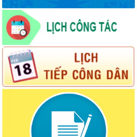
phạt tù được vay vốn tín dụng chính sách xã hội theo Quyết
định số 22/2023/QĐ-TTg, ngày 17/8/2023 của Thủ tướng
Chính phủ về tín dụng đối với người chấp hành xong án phạt
tù.
(20/05/2026, 00:00)
Nguồn vốn tín dụng chính sách điểm tựa vững chắc giúp hộ
nghèo và các đối tượng chính sách là Hội viên Hội Phụ nữ
xã Krông Búk vươn lên trong cuộc sống
(14/05/2026, 00:00)
Về việc cho thuê nhà do Trung tâm Cung ứng dịch vụ sự
nghiệp công xã Krông Búk quản lý, khai thác
(31/07/2026, 00:00)
Thông báo niêm yết "DANH MỤC CÁC THỦ TỤC HÀNH
CHÍNH ĐƯỢC TIẾP NHẬN VÀ GIẢI QUYẾT TẠI UBND XÃ
KRÔNG BÚK"