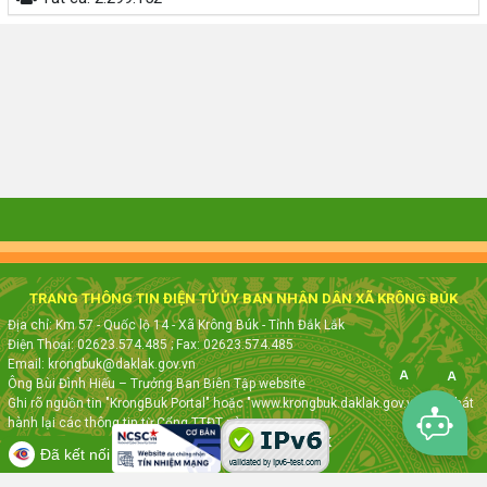
TRANG THÔNG TIN ĐIỆN TỬ ỦY BAN NHÂN DÂN XÃ KRÔNG BÚK
Địa chỉ: Km 57 - Quốc lộ 14 - Xã Krông Búk - Tỉnh Đắk Lắk
Điện Thoại: 02623.574.485
; Fax:
02623.574.485
Email: krongbuk@daklak.gov.vn
Ông Bùi Đình Hiếu – Trưởng Ban Biên Tập website
Ghi rõ nguồn tin "KrongBuk Portal" hoặc "www.krongbuk.daklak.gov.vn" khi phát
hành lại các thông tin từ Cổng TTĐT này
Thực hiện bởi
VNPT ĐẮK LẮK
Đã kết nối EMC