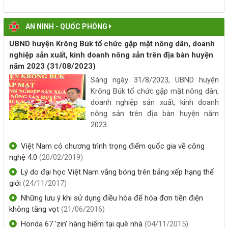
Thông báo niêm yết "DANH MỤC CÁC THỦ TỤC HÀNH
AN NINH - QUỐC PHÒNG
CHÍNH ĐƯỢC TIẾP NHẬN VÀ GIẢI QUYẾT TẠI UBND XÃ
UBND huyện Krông Búk tổ chức gặp mặt nông dân, doanh
KRÔNG BÚK"
nghiệp sản xuất, kinh doanh nông sản trên địa bàn huyện
(13/07/2026, 00:00)
năm 2023
(31/08/2023)
Sáng ngày 31/8/2023, UBND huyện
THÔNG BÁO CÔNG KHAI SỐ ĐIỆN THOẠI ĐƯỜNG DÂY
Krông Búk tổ chức gặp mặt nông dân,
NÓNG TIẾP NHẬN PHẢN ÁNH, KIẾN NGHỊ VỀ THỰC HIỆN
doanh nghiệp sản xuất, kinh doanh
THỦ TỤC HÀNH CHÍNH XÃ KRÔNG BÚK
nông sản trên địa bàn huyện năm
(29/06/2026, 00:00)
2023.
PHÒNG GIAO DỊCH NHCSXH KRÔNG BÚK TỔ CHỨC TẬP
Việt Nam có chương trình trọng điểm quốc gia về công
HUẤN NGHIỆP VỤ CHO BAN QUẢN LÝ TỔ TK&VV
nghệ 4.0
(20/02/2019)
(26/06/2026, 00:00)
Lý do đại học Việt Nam vắng bóng trên bảng xếp hạng thế
giới
(24/11/2017)
DANH SÁCH LÃNH ĐẠO, CHUYÊN VIÊN TẠI TRUNG TÂM
Những lưu ý khi sử dụng điều hòa để hóa đơn tiền điện
PHỤC VỤ HÀNH CHÍNH CÔNG XÃ KRÔNG BÚK
không tăng vọt
(21/06/2016)
(26/06/2026, 00:00)
Honda 67 'zin' hàng hiếm tại quê nhà
(04/11/2015)