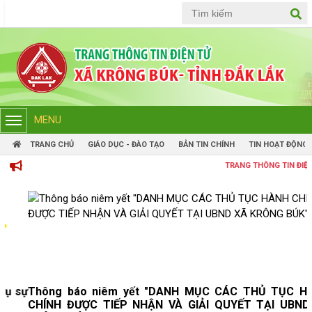
Tiếng Việt
Tiếng Anh
MENU
TRANG CHỦ
GIÁO DỤC - ĐÀO TẠO
BẢN TIN CHÍNH
TIN HOẠT ĐỘNG
TRANG THÔNG TIN ĐIỆN TỬ ỦY BAN 
Thông báo niêm yết "DANH MỤC CÁC THỦ TỤC HÀNH
CHÍNH ĐƯỢC TIẾP NHẬN VÀ GIẢI QUYẾT TẠI UBND XÃ