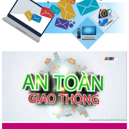
TRIỂN KHAI TIỀN GỬI TÍCH LŨY VÀ TIỀN GỬI TRỰC TUYẾN
TẠI PHÒNG GIAO DỊCH NGÂN HÀNG CHÍNH SÁCH XÃ HỘI
KRÔNG BÚK
(26/05/2026, 00:00)
Hiệu quả mô hình thoát nghèo nhờ nguồn vốn của Ngân
hàng Chính sách xã hội Krông Búk
(23/05/2026, 00:00)
Phòng Giao dịch Ngân hàng Chính sách xã hội Krông Búk
tiếp tục triển khai và giải ngân cho người chấp hành xong án
phạt tù được vay vốn tín dụng chính sách xã hội theo Quyết
định số 22/2023/QĐ-TTg, ngày 17/8/2023 của Thủ tướng
Chính phủ về tín dụng đối với người chấp hành xong án phạt
tù.
(20/05/2026, 00:00)
Nguồn vốn tín dụng chính sách điểm tựa vững chắc giúp hộ