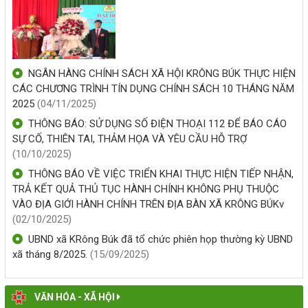
PHÒNG GIAO DỊCH NHCSXH KRÔNG BÚK TỔ CHỨC TẬP
HUẤN NGHIỆP VỤ CHO BAN QUẢN LÝ TỔ TK&VV
(26/06/2026, 00:00)
NGÂN HÀNG CHÍNH SÁCH XÃ HỘI KRÔNG BÚK THỰC HIỆN
DANH SÁCH LÃNH ĐẠO, CHUYÊN VIÊN TẠI TRUNG TÂM
CÁC CHƯƠNG TRÌNH TÍN DỤNG CHÍNH SÁCH 10 THÁNG NĂM
PHỤC VỤ HÀNH CHÍNH CÔNG XÃ KRÔNG BÚK
2025
(04/11/2025)
(26/06/2026, 00:00)
THÔNG BÁO: SỬ DỤNG SỐ ĐIỆN THOẠI 112 ĐỂ BÁO CÁO
SỰ CỐ, THIÊN TAI, THẢM HỌA VÀ YÊU CẦU HỖ TRỢ
KẾT QUẢ THỰC HIỆN TÍN DỤNG CHÍNH SÁCH TRÊN ĐỊA
(10/10/2025)
BÀN XÃ KRÔNG BÚK 06 THÁNG NĂM 2026
THÔNG BÁO VỀ VIỆC TRIỂN KHAI THỰC HIỆN TIẾP NHẬN,
(25/06/2026, 00:00)
TRẢ KẾT QUẢ THỦ TỤC HÀNH CHÍNH KHÔNG PHỤ THUỘC
VÀO ĐỊA GIỚI HÀNH CHÍNH TRÊN ĐỊA BÀN XÃ KRÔNG BÚKv
TRIỂN KHAI TIỀN GỬI TÍCH LŨY VÀ TIỀN GỬI TRỰC TUYẾN
(02/10/2025)
TẠI PHÒNG GIAO DỊCH NGÂN HÀNG CHÍNH SÁCH XÃ HỘI
UBND xã KRông Búk đã tổ chức phiên họp thường kỳ UBND
KRÔNG BÚK
xã tháng 8/2025.
(15/09/2025)
(26/05/2026, 00:00)
Hiệu quả mô hình thoát nghèo nhờ nguồn vốn của Ngân
VĂN HÓA - XÃ HỘI