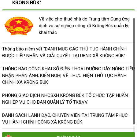
KRÔNG BÚK"
Về việc cho thuê nhà do Trung tâm Cung ứng dịch vụ sự
nghiệp công xã Krông Búk quản lý, khai thác
Về việc cho thuê nhà do Trung tâm Cung ứng
(31/07/2026, 00:00)
dịch vụ sự nghiệp công xã Krông Búk quản lý,
khai thác
Thông báo niêm yết "DANH MỤC CÁC THỦ TỤC HÀNH
CHÍNH ĐƯỢC TIẾP NHẬN VÀ GIẢI QUYẾT TẠI UBND XÃ
KRÔNG BÚK"
Thông báo niêm yết "DANH MỤC CÁC THỦ TỤC HÀNH CHÍNH
ĐƯỢC TIẾP NHẬN VÀ GIẢI QUYẾT TẠI UBND XÃ KRÔNG BÚK"
(13/07/2026, 00:00)
THÔNG BÁO CÔNG KHAI SỐ ĐIỆN THOẠI ĐƯỜNG DÂY NÓNG TIẾP
THÔNG BÁO CÔNG KHAI SỐ ĐIỆN THOẠI ĐƯỜNG DÂY
NHẬN PHẢN ÁNH, KIẾN NGHỊ VỀ THỰC HIỆN THỦ TỤC HÀNH
NÓNG TIẾP NHẬN PHẢN ÁNH, KIẾN NGHỊ VỀ THỰC HIỆN
CHÍNH XÃ KRÔNG BÚK
THỦ TỤC HÀNH CHÍNH XÃ KRÔNG BÚK
(29/06/2026, 00:00)
PHÒNG GIAO DỊCH NHCSXH KRÔNG BÚK TỔ CHỨC TẬP HUẤN
NGHIỆP VỤ CHO BAN QUẢN LÝ TỔ TK&VV
PHÒNG GIAO DỊCH NHCSXH KRÔNG BÚK TỔ CHỨC TẬP
DANH SÁCH LÃNH ĐẠO, CHUYÊN VIÊN TẠI TRUNG TÂM PHỤC
HUẤN NGHIỆP VỤ CHO BAN QUẢN LÝ TỔ TK&VV
VỤ HÀNH CHÍNH CÔNG XÃ KRÔNG BÚK
(26/06/2026, 00:00)
KẾT QUẢ THỰC HIỆN TÍN DỤNG CHÍNH SÁCH TRÊN ĐỊA BÀN XÃ