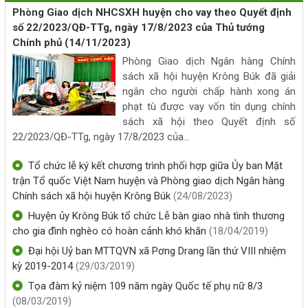
hàng Chính sách xã hội Krông Búk
Phòng Giao dịch NHCSXH huyện cho vay theo Quyết định
(23/05/2026, 00:00)
số 22/2023/QĐ-TTg, ngày 17/8/2023 của Thủ tướng
Chính phủ
(14/11/2023)
Phòng Giao dịch Ngân hàng Chính sách xã hội Krông Búk
Phòng Giao dịch Ngân hàng Chính
tiếp tục triển khai và giải ngân cho người chấp hành xong án
sách xã hội huyện Krông Búk đã giải
phạt tù được vay vốn tín dụng chính sách xã hội theo Quyết
ngân cho người chấp hành xong án
định số 22/2023/QĐ-TTg, ngày 17/8/2023 của Thủ tướng
phạt tù được vay vốn tín dụng chính
Chính phủ về tín dụng đối với người chấp hành xong án phạt
sách xã hội theo Quyết định số
tù.
22/2023/QĐ-TTg, ngày 17/8/2023 của...
(20/05/2026, 00:00)
Tổ chức lễ ký kết chương trình phối hợp giữa Ủy ban Mặt
trận Tổ quốc Việt Nam huyện và Phòng giao dịch Ngân hàng
Nguồn vốn tín dụng chính sách điểm tựa vững chắc giúp hộ
Chính sách xã hội huyện Krông Búk
(24/08/2023)
nghèo và các đối tượng chính sách là Hội viên Hội Phụ nữ
xã Krông Búk vươn lên trong cuộc sống
Huyện ủy Krông Búk tổ chức Lễ bàn giao nhà tình thương
cho gia đình nghèo có hoàn cảnh khó khăn
(18/04/2019)
(14/05/2026, 00:00)
Đại hội Uỷ ban MTTQVN xã Pơng Drang lần thứ VIII nhiệm
kỳ 2019-2014
(29/03/2019)
Về việc cho thuê nhà do Trung tâm Cung ứng dịch vụ sự
nghiệp công xã Krông Búk quản lý, khai thác
Tọa đàm kỷ niệm 109 năm ngày Quốc tế phụ nữ 8/3
(08/03/2019)
(31/07/2026, 00:00)