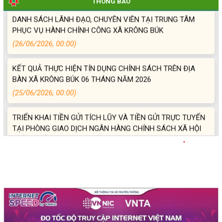
THÔNG BÁO
DANH SÁCH LÃNH ĐẠO, CHUYÊN VIÊN TẠI TRUNG TÂM
KRÔNG BÚK 06 THÁNG NĂM 2026
PHỤC VỤ HÀNH CHÍNH CÔNG XÃ KRÔNG BÚK
(26/06/2026, 00:00)
KẾT QUẢ THỰC HIỆN TÍN DỤNG CHÍNH SÁCH TRÊN ĐỊA
BÀN XÃ KRÔNG BÚK 06 THÁNG NĂM 2026
(25/06/2026, 00:00)
TRIỂN KHAI TIỀN GỬI TÍCH LŨY VÀ TIỀN GỬI TRỰC TUYẾN
TẠI PHÒNG GIAO DỊCH NGÂN HÀNG CHÍNH SÁCH XÃ HỘI
KRÔNG BÚK
(26/05/2026, 00:00)
Hiệu quả mô hình thoát nghèo nhờ nguồn vốn của Ngân
hàng Chính sách xã hội Krông Búk
(23/05/2026, 00:00)
Phòng Giao dịch Ngân hàng Chính sách xã hội Krông Búk