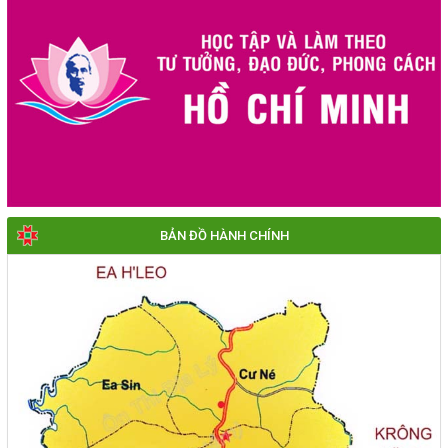
nghèo và các đối tượng chính sách là Hội viên Hội Phụ nữ
xã Krông Búk vươn lên trong cuộc sống
(14/05/2026, 00:00)
BẢN ĐỒ HÀNH CHÍNH