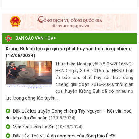
KẾT QUẢ THỰC HIỆN TÍN DỤNG CHÍNH SÁCH TRÊN ĐỊA
BÀN XÃ KRÔNG BÚK 06 THÁNG NĂM 2026
(25/06/2026, 00:00)
BẢN SẮC VĂN HÓA
TRIỂN KHAI TIỀN GỬI TÍCH LŨY VÀ TIỀN GỬI TRỰC TUYẾN
Krông Búk nỗ lực giữ gìn và phát huy văn hóa cồng chiêng
TẠI PHÒNG GIAO DỊCH NGÂN HÀNG CHÍNH SÁCH XÃ HỘI
(13/08/2024)
KRÔNG BÚK
Thực hiện Nghị quyết số 05/2016/NQ-
(26/05/2026, 00:00)
HĐND ngày 30-8-2016 của HĐND tỉnh
về bảo tồn, phát huy văn hóa cồng
Hiệu quả mô hình thoát nghèo nhờ nguồn vốn của Ngân
chiêng giai đoạn 2016-2020, thời gian
hàng Chính sách xã hội Krông Búk
qua, huyện Krông Búk đã có nhiều nỗ
(23/05/2026, 00:00)
lực trong công tác tuyên...
Phòng Giao dịch Ngân hàng Chính sách xã hội Krông Búk
Đắk Lắk lưu truyền Cồng chiêng Tây Nguyên – Nét văn hoá,
tiếp tục triển khai và giải ngân cho người chấp hành xong án
du lịch giữa đại ngàn
(13/08/2024)
phạt tù được vay vốn tín dụng chính sách xã hội theo Quyết
Men rượu cần Ea Sin
(10/08/2024)
định số 22/2023/QĐ-TTg, ngày 17/8/2023 của Thủ tướng
Đắk Lắk: Thú vị Lễ ăn cơm mới của đồng bào Ê đê
Chính phủ về tín dụng đối với người chấp hành xong án phạt