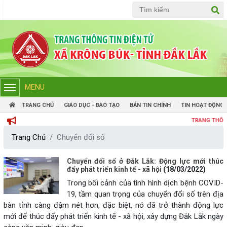
Tiếng Việt
Tiếng Anh
MENU
TRANG CHỦ
GIÁO DỤC - ĐÀO TẠO
BẢN TIN CHÍNH
TIN HOẠT ĐỘNG
TRANG THÔNG TIN 
Trang Chủ
Chuyển đổi số
Chuyển đổi số ở Đắk Lắk: Động lực mới thúc
đẩy phát triển kinh tế - xã hội
(18/03/2022)
Trong bối cảnh của tình hình dịch bệnh COVID-
19, tầm quan trọng của chuyển đổi số trên địa
bàn tỉnh càng đậm nét hơn, đặc biệt, nó đã trở thành động lực
mới để thúc đẩy phát triển kinh tế - xã hội, xây dựng Đắk Lắk ngày