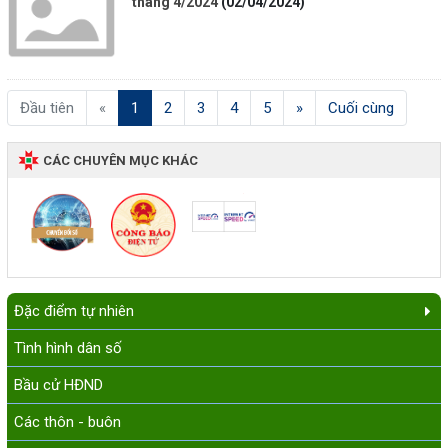
tháng 4/2024
(02/04/2024)
(current)
Đầu tiên
«
1
2
3
4
5
»
Cuối cùng
CÁC CHUYÊN MỤC KHÁC
Đặc điểm tự nhiên
Tình hình dân số
Bầu cử HĐND
Các thôn - buôn