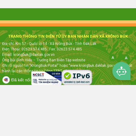
TRANG THÔNG TIN ĐIỆN TỬ ỦY BAN NHÂN DÂN XÃ KRÔNG BÚK
Địa chỉ: Km 57 - Quốc lộ 14 - Xã Krông Búk - Tỉnh Đắk Lắk
Điện Thoại: 02623.574.485
; Fax:
02623.574.485
Email: krongbuk@daklak.gov.vn
Ông Bùi Đình Hiếu – Trưởng Ban Biên Tập website
Ghi rõ nguồn tin "KrongBuk Portal" hoặc "www.krongbuk.daklak.gov.vn" khi phát
hành lại các thông tin từ Cổng TTĐT này
Thực hiện bởi
VNPT ĐẮK LẮK
Đã kết nối EMC