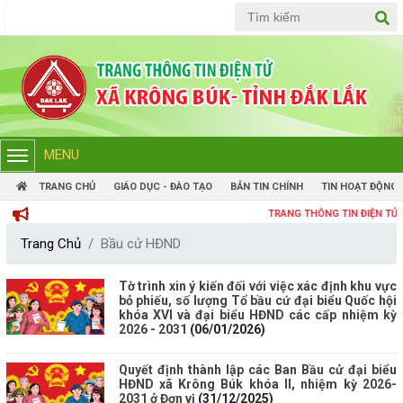
Tiếng Việt
Tiếng Anh
MENU
TRANG CHỦ
GIÁO DỤC - ĐÀO TẠO
BẢN TIN CHÍNH
TIN HOẠT ĐỘNG
TRANG THÔNG TIN ĐIỆN TỬ ỦY BAN
Trang Chủ
Bầu cử HĐND
Tờ trình xin ý kiến đối với việc xác định khu vực
bỏ phiếu, số lượng Tổ bầu cứ đại biểu Quốc hội
khóa XVI và đại biểu HĐND các cấp nhiệm kỳ
2026 - 2031
(06/01/2026)
Quyết định thành lập các Ban Bầu cử đại biểu
HĐND xã Krông Búk khóa II, nhiệm kỳ 2026-
2031 ở Đơn vị
(31/12/2025)