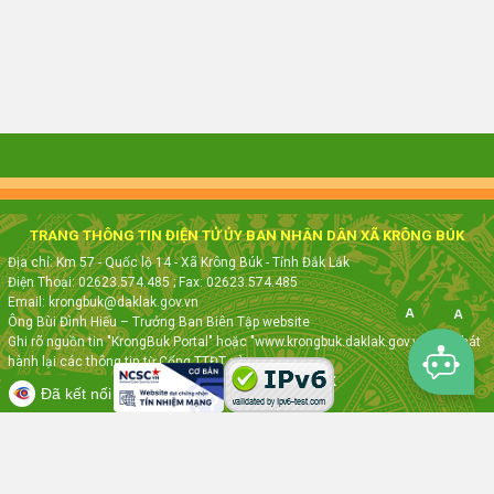
TRANG THÔNG TIN ĐIỆN TỬ ỦY BAN NHÂN DÂN XÃ KRÔNG BÚK
Địa chỉ: Km 57 - Quốc lộ 14 - Xã Krông Búk - Tỉnh Đắk Lắk
Điện Thoại: 02623.574.485
; Fax:
02623.574.485
Email: krongbuk@daklak.gov.vn
Ông Bùi Đình Hiếu – Trưởng Ban Biên Tập website
Ghi rõ nguồn tin "KrongBuk Portal" hoặc "www.krongbuk.daklak.gov.vn" khi phát
hành lại các thông tin từ Cổng TTĐT này
Thực hiện bởi
VNPT ĐẮK LẮK
Đã kết nối EMC