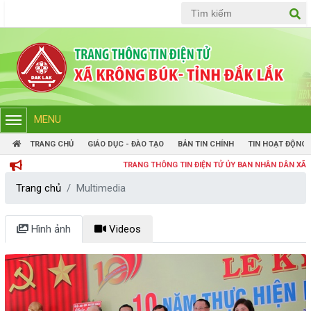
Tiếng Việt
Tiếng Anh
MENU
TRANG CHỦ
GIÁO DỤC - ĐÀO TẠO
BẢN TIN CHÍNH
TIN HOẠT ĐỘNG
TRANG THÔNG TIN ĐIỆN TỬ ỦY BAN NHÂN DÂN XÃ KRÔNG B
Trang chủ
Multimedia
Hình ảnh
Videos