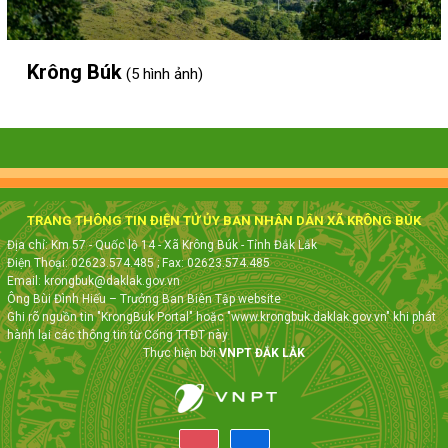
Krông Búk
(5 hình ảnh)
TRANG THÔNG TIN ĐIỆN TỬ ỦY BAN NHÂN DÂN XÃ KRÔNG BÚK
Địa chỉ: Km 57 - Quốc lộ 14 - Xã Krông Búk - Tỉnh Đắk Lắk
Điện Thoại: 02623.574.485
; Fax:
02623.574.485
Email: krongbuk@daklak.gov.vn
Ông Bùi Đình Hiếu – Trưởng Ban Biên Tập website
Ghi rõ nguồn tin "KrongBuk Portal" hoặc "www.krongbuk.daklak.gov.vn" khi phát
hành lại các thông tin từ Cổng TTĐT này
Thực hiện bởi
VNPT ĐẮK LẮK