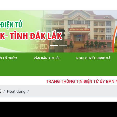
Tiếng Việt
Tiếng 
ĐỒ TỔ CHỨC
VĂN BẢN XIN LỖI
NGHỊ QUYẾT HĐND XÃ
TRANG THÔNG TIN ĐIỆN TỬ ỦY BAN NHÂN
ủ
Hoạt động