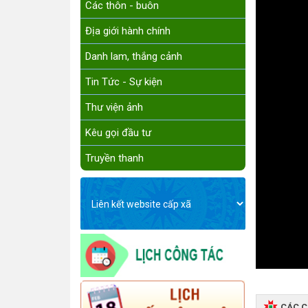
Các thôn - buôn
Địa giới hành chính
Danh lam, thắng cảnh
Tin Tức - Sự kiện
Thư viện ảnh
Kêu gọi đầu tư
Truyền thanh
CÁC 