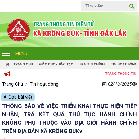
Tiếng Việt
Tiếng Anh
MENU
TRANG CHỦ
GIÁO DỤC - ĐÀO TẠO
BẢN TIN CHÍNH
TIN HOẠT ĐỘNG
TRANG THÔNG TIN ĐIỆN TỬ ỦY
Trang Chủ
Tin hoạt động
02/10/2025
Đọc bài viết
THÔNG BÁO VỀ VIỆC TRIỂN KHAI THỰC HIỆN TIẾP
NHẬN, TRẢ KẾT QUẢ THỦ TỤC HÀNH CHÍNH
KHÔNG PHỤ THUỘC VÀO ĐỊA GIỚI HÀNH CHÍNH
TRÊN ĐỊA BÀN XÃ KRÔNG BÚKv