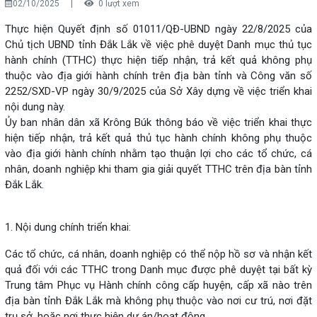
02/10/2025
|
0 lượt xem
Thực hiện Quyết định số 01011/QĐ-UBND ngày 22/8/2025 của
Chủ tịch UBND tỉnh Đắk Lắk về việc phê duyệt Danh mục thủ tục
hành chính (TTHC) thực hiện tiếp nhận, trả kết quả không phụ
thuộc vào địa giới hành chính trên địa bàn tỉnh và Công văn số
2252/SXD-VP ngày 30/9/2025 của Sở Xây dựng về việc triển khai
nội dung này.
Ủy ban nhân dân xã Krông Búk thông báo về việc triển khai thực
hiện tiếp nhận, trả kết quả thủ tục hành chính không phụ thuộc
vào địa giới hành chính nhằm tạo thuận lợi cho các tổ chức, cá
nhân, doanh nghiệp khi tham gia giải quyết TTHC trên địa bàn tỉnh
Đắk Lắk.
1. Nội dung chính triển khai:
Các tổ chức, cá nhân, doanh nghiệp có thể nộp hồ sơ và nhận kết
quả đối với các TTHC trong Danh mục được phê duyệt tại bất kỳ
Trung tâm Phục vụ Hành chính công cấp huyện, cấp xã nào trên
địa bàn tỉnh Đắk Lắk mà không phụ thuộc vào nơi cư trú, nơi đặt
trụ sở, hoặc nơi thực hiện dự án/hoạt động.