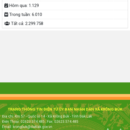
Hôm qua:
1.129
Trong tuần:
6.010
Tất cả:
2.299.758
TRANG THÔNG TIN ĐIỆN TỬ ỦY BAN NHÂN DÂN XÃ KRÔNG BÚK
Địa chỉ: Km 57 - Quốc lộ 14 - Xã Krông Búk - Tỉnh Đắk Lắk
Điện Thoại: 02623.574.485
; Fax:
02623.574.485
Email: krongbuk@daklak.gov.vn