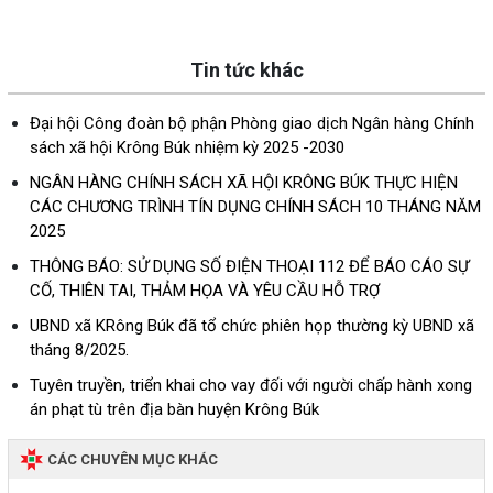
Tin tức khác
Đại hội Công đoàn bộ phận Phòng giao dịch Ngân hàng Chính
sách xã hội Krông Búk nhiệm kỳ 2025 -2030
NGÂN HÀNG CHÍNH SÁCH XÃ HỘI KRÔNG BÚK THỰC HIỆN
CÁC CHƯƠNG TRÌNH TÍN DỤNG CHÍNH SÁCH 10 THÁNG NĂM
2025
THÔNG BÁO: SỬ DỤNG SỐ ĐIỆN THOẠI 112 ĐỂ BÁO CÁO SỰ
CỐ, THIÊN TAI, THẢM HỌA VÀ YÊU CẦU HỖ TRỢ
UBND xã KRông Búk đã tổ chức phiên họp thường kỳ UBND xã
tháng 8/2025.
Tuyên truyền, triển khai cho vay đối với người chấp hành xong
án phạt tù trên địa bàn huyện Krông Búk
CÁC CHUYÊN MỤC KHÁC