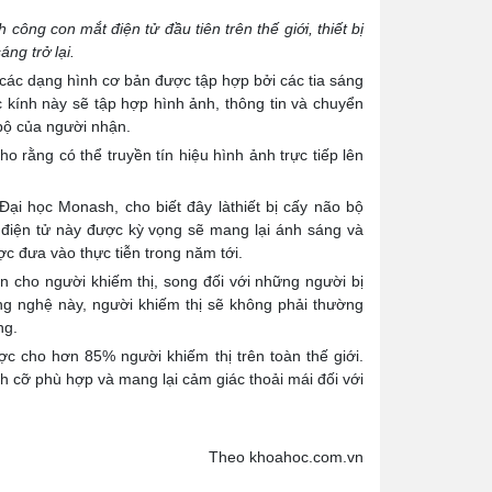
ông con mắt điện tử đầu tiên trên thế giới, thiết bị
ng trở lại.
 các dạng hình cơ bản được tập hợp bởi các tia sáng
 kính này sẽ tập hợp hình ảnh, thông tin và chuyển
 bộ của người nhận.
o rằng có thể truyền tín hiệu hình ảnh trực tiếp lên
ại học Monash, cho biết đây làthiết bị cấy não bộ
t điện tử này được kỳ vọng sẽ mang lại ánh sáng và
c đưa vào thực tiễn trong năm tới.
n cho người khiếm thị, song đối với những người bị
ông nghệ này, người khiếm thị sẽ không phải thường
ng.
ợc cho hơn 85% người khiếm thị trên toàn thế giới.
ch cỡ phù hợp và mang lại cảm giác thoải mái đối với
Theo khoahoc.com.vn