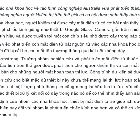
c nhà khoa học về tạo hình công nghiệp Australia vừa phát triển thành c
hàng nghìn người khiếm thị trên thế giới có cơ hội được nhìn thấy ánh sá
à khoa học, người khiếm thị được cấy mắt điện tử có cơ hội nhìn thấy
ột chiếc kính giống như thiết bị Google Glass. Camera gắn trên chiếc
tín hiệu và được truyền tới một con chíp siêu nhỏ được cấy trong não
 việc phát triển con mắt điện tử bắt nguồn từ việc các nhà khoa học ch
i đã bị cắt bỏ con mắt tổn thương thông qua kết nối không dây.
mstrong, Trưởng nhóm nghiên cứu và phát triển mắt điện tử thuộc Đ
ầu tiên trên thế giới được phát triển cho người khiếm thị và con mắ
 bản cho những người mất hoàn toàn thị lực. Công trình dự kiến sẽ đượ
 cứu cho biết mặc dù thiết bị này chưa thể mang lại thị lực hoàn toà
n, chỉ một lượng nhỏ thông tin cũng mang lại hữu ích to lớn. Với c
c thiết bị xử lý kết nối có dây trong não bộ để có thể nhìn thấy ánh sá
ịnh của nhóm các nhà khoa học, thiết bị mắt điện tử sẽ giúp ích đư
hiện nay đối với nhóm là phát triển chiếc kính nhẹ hơn và có thể có kí
khiếm thị.
y