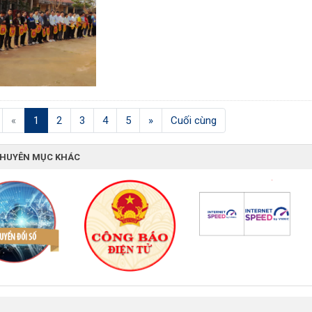
(current)
«
1
2
3
4
5
»
Cuối cùng
CHUYÊN MỤC KHÁC