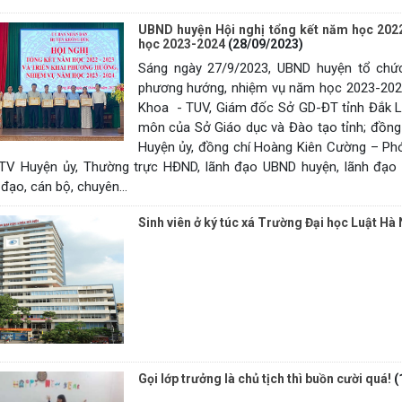
UBND huyện Hội nghị tổng kết năm học 202
học 2023-2024
(28/09/2023)
Sáng ngày 27/9/2023, UBND huyện tổ chức
phương hướng, nhiệm vụ năm học 2023-2024
Khoa - TUV, Giám đốc Sở GD-ĐT tỉnh Đắk Lắ
môn của Sở Giáo dục và Đào tạo tỉnh; đồng c
Huyện ủy, đồng chí Hoàng Kiên Cường – Pho
BTV Huyện ủy, Thường trực HĐND, lãnh đạo UBND huyện, lãnh đạo c
 đạo, cán bộ, chuyên...
Sinh viên ở ký túc xá Trường Đại học Luật Hà 
Gọi lớp trưởng là chủ tịch thì buồn cười quá!
(