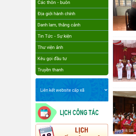
Các thôn - buôn
Địa giới hành chính
Danh lam, thắng cảnh
Tin Tức - Sự kiện
Thư viện ảnh
Kêu gọi đầu tư
Truyền thanh