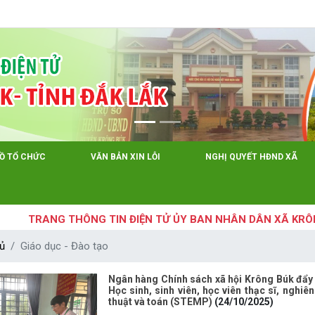
Tiếng Việt
Tiếng 
ĐỒ TỔ CHỨC
VĂN BẢN XIN LỖI
NGHỊ QUYẾT HĐND XÃ
TRANG THÔNG TIN ĐIỆN TỬ ỦY BAN NHÂN DÂN XÃ KRÔNG BÚ
ủ
Giáo dục - Đào tạo
Ngân hàng Chính sách xã hội Krông Búk đẩy 
Học sinh, sinh viên, học viên thạc sĩ, nghi
thuật và toán (STEMP)
(24/10/2025)