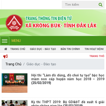
Tiếng Việt
Tiếng Anh
MENU
TRANG CHỦ
GIÁO DỤC - ĐÀO TẠO
BẢN TIN CHÍNH
TIN HOẠT ĐỘNG
TRANG THÔNG TIN ĐI
Trang Chủ
Giáo dục - Đào tạo
Hội thi “Làm đồ dùng, đồ chơi tự tạo” bậc học
mầm non cấp huyện năm học 2018 – 2019
(25/02/2019)
Kỳ thi THPT 2019: Bộ GD&ĐT đề xuất 6 giải
pháp chống gian lận
(25/02/2019)