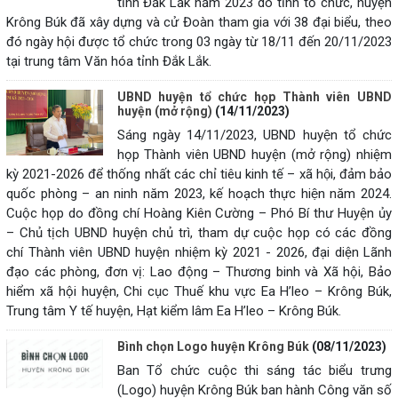
tỉnh Đắk Lắk năm 2023 do tỉnh tổ chức, huyện
Krông Búk đã xây dựng và cử Đoàn tham gia với 38 đại biểu, theo
đó ngày hội được tổ chức trong 03 ngày từ 18/11 đến 20/11/2023
tại trung tâm Văn hóa tỉnh Đắk Lắk.
UBND huyện tổ chức họp Thành viên UBND
huyện (mở rộng)
(14/11/2023)
Sáng ngày 14/11/2023, UBND huyện tổ chức
họp Thành viên UBND huyện (mở rộng) nhiệm
kỳ 2021-2026 để thống nhất các chỉ tiêu kinh tế – xã hội, đảm bảo
quốc phòng – an ninh năm 2023, kế hoạch thực hiện năm 2024.
Cuộc họp do đồng chí Hoàng Kiên Cường – Phó Bí thư Huyện ủy
– Chủ tịch UBND huyện chủ trì, tham dự cuộc họp có các đồng
chí Thành viên UBND huyện nhiệm kỳ 2021 - 2026, đại diện Lãnh
đạo các phòng, đơn vị: Lao động – Thương binh và Xã hội, Bảo
hiểm xã hội huyện, Chi cục Thuế khu vực Ea H’leo – Krông Búk,
Trung tâm Y tế huyện, Hạt kiểm lâm Ea H’leo – Krông Búk.
Bình chọn Logo huyện Krông Búk
(08/11/2023)
Ban Tổ chức cuộc thi sáng tác biểu trưng
(Logo) huyện Krông Búk ban hành Công văn số