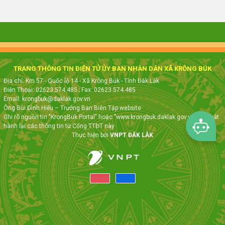
TRANG THÔNG TIN ĐIỆN TỬ ỦY BAN NHÂN DÂN XÃ KRÔNG BÚK
Địa chỉ: Km 57 - Quốc lộ 14 - Xã Krông Búk - Tỉnh Đắk Lắk
Điện Thoại: 02623.574.485
; Fax:
02623.574.485
Email: krongbuk@daklak.gov.vn
Ông Bùi Đình Hiếu – Trưởng Ban Biên Tập website
Ghi rõ nguồn tin "KrongBuk Portal" hoặc "www.krongbuk.daklak.gov.vn" khi phát
hành lại các thông tin từ Cổng TTĐT này
Thực hiện bởi
VNPT ĐẮK LẮK