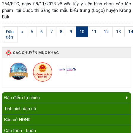
254/BTC, ngày 08/11/2023 về việc lấy ý kiến bình chọn các tác
phẩm tại Cuộc thi Sáng tác mẫu biểu trưng (Logo) huyện Krông
Búk
(current)
Đầu
«
5
6
7
8
9
10
11
12
13
14
tiên
CÁC CHUYÊN MỤC KHÁC
Đặc điểm tự nhiên
Tình hình dân số
Bầu cử HĐND
Các thôn - buôn