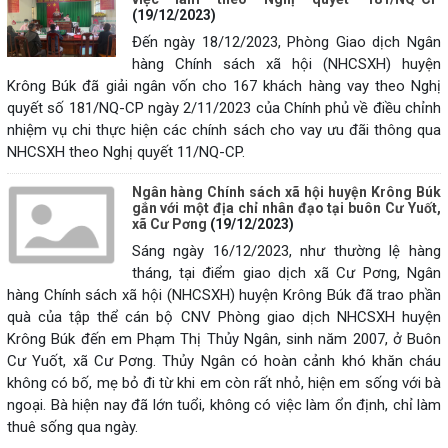
(19/12/2023)
Đến ngày 18/12/2023, Phòng Giao dịch Ngân
hàng Chính sách xã hội (NHCSXH) huyện
Krông Búk đã giải ngân vốn cho 167 khách hàng vay theo Nghị
quyết số 181/NQ-CP ngày 2/11/2023 của Chính phủ về điều chỉnh
nhiệm vụ chi thực hiện các chính sách cho vay ưu đãi thông qua
NHCSXH theo Nghị quyết 11/NQ-CP.
Ngân hàng Chính sách xã hội huyện Krông Búk
gắn với một địa chỉ nhân đạo tại buôn Cư Yuốt,
xã Cư Pơng
(19/12/2023)
Sáng ngày 16/12/2023, như thường lệ hàng
tháng, tại điểm giao dịch xã Cư Pơng, Ngân
hàng Chính sách xã hội (NHCSXH) huyện Krông Búk đã trao phần
quà của tập thể cán bộ CNV Phòng giao dịch NHCSXH huyện
Krông Búk đến em Phạm Thị Thủy Ngân, sinh năm 2007, ở Buôn
Cư Yuốt, xã Cư Pơng. Thủy Ngân có hoàn cảnh khó khăn cháu
không có bố, mẹ bỏ đi từ khi em còn rất nhỏ, hiện em sống với bà
ngoại. Bà hiện nay đã lớn tuổi, không có việc làm ổn định, chỉ làm
thuê sống qua ngày.