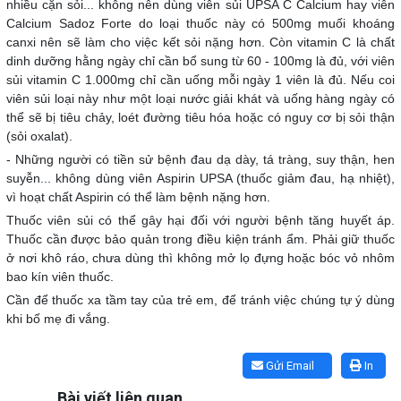
nhiều cặn sỏi... không nên dùng viên sủi UPSA C Calcium hay viên
Calcium Sadoz Forte do loại thuốc này có 500mg muối khoáng
canxi nên sẽ làm cho việc kết sỏi nặng hơn. Còn vitamin C là chất
dinh dưỡng hằng ngày chỉ cần bổ sung từ 60 - 100mg là đủ, với viên
sủi vitamin C 1.000mg chỉ cần uống mỗi ngày 1 viên là đủ. Nếu coi
viên sủi loại này như một loại nước giải khát và uống hàng ngày có
thể sẽ bị tiêu chảy, loét đường tiêu hóa hoặc có nguy cơ bị sỏi thận
(sỏi oxalat).
- Những người có tiền sử bệnh đau dạ dày, tá tràng, suy thận, hen
suyễn... không dùng viên Aspirin UPSA (thuốc giảm đau, hạ nhiệt),
vì hoạt chất Aspirin có thể làm bệnh nặng hơn.
Thuốc viên sủi có thể gây hại đối với người bệnh tăng huyết áp.
Thuốc cần được bảo quản trong điều kiện tránh ẩm. Phải giữ thuốc
ở nơi khô ráo, chưa dùng thì không mở lọ đựng hoặc bóc vỏ nhôm
bao kín viên thuốc.
Cần để thuốc xa tầm tay của trẻ em, để tránh việc chúng tự ý dùng
khi bố mẹ đi vắng.
Lấy link copy
Gửi Email
In
Bài viết liên quan