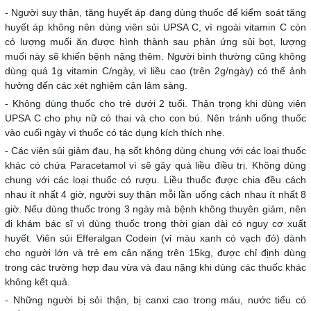
- Người suy thận, tăng huyết áp đang dùng thuốc để kiểm soát tăng
huyết áp không nên dùng viên sủi UPSA C, vì ngoài vitamin C còn
có lượng muối ăn được hình thành sau phản ứng sủi bọt, lượng
muối này sẽ khiến bệnh nặng thêm. Người bình thường cũng không
dùng quá 1g vitamin C/ngày, vì liều cao (trên 2g/ngày) có thể ảnh
hưởng đến các xét nghiệm cận lâm sàng.
- Không dùng thuốc cho trẻ dưới 2 tuổi. Thận trọng khi dùng viên
UPSA C cho phụ nữ có thai và cho con bú. Nên tránh uống thuốc
vào cuối ngày vì thuốc có tác dụng kích thích nhẹ.
- Các viên sủi giảm đau, hạ sốt không dùng chung với các loại thuốc
khác có chứa Paracetamol vì sẽ gây quá liều điều trị. Không dùng
chung với các loại thuốc có rượu. Liều thuốc được chia đều cách
nhau ít nhất 4 giờ, người suy thận mỗi lần uống cách nhau ít nhất 8
giờ. Nếu dùng thuốc trong 3 ngày mà bệnh không thuyên giảm, nên
đi khám bác sĩ vì dùng thuốc trong thời gian dài có nguy cơ xuất
huyết. Viên sủi Efferalgan Codein (vỉ màu xanh có vạch đỏ) dành
cho người lớn và trẻ em cân nặng trên 15kg, được chỉ định dùng
trong các trường hợp đau vừa và đau nặng khi dùng các thuốc khác
không kết quả.
- Những người bị sỏi thận, bị canxi cao trong máu, nước tiểu có