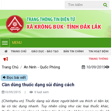
Tiếng Việt
Tiếng Anh
MENU
TRANG CHỦ
GIÁO DỤC - ĐÀO TẠO
BẢN TIN CHÍNH
TIN HOẠT ĐỘNG
TRANG THÔNG TIN ĐIỆN 
Trang Chủ
An Ninh - Quốc Phòng
10/09/2015
Đọc bài viết
Cần dùng thuốc dạng sủi đúng cách
10/09/2015
|
0 lượt xem
(Chinhphu.vn) Thuốc dạng sủi được người bệnh ưa thích vì tiện lợi,
lại có tác dụng nhanh. Tuy nhiên cũng như các loại thuốc khác,