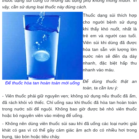
thuốc dạng sủi cũng có những tác dụng phụ không mong muốn. Vì
vậy, cần sử dụng loại thuốc này đúng cách.
Thuốc dạng sủi thích hợp
cho người bệnh sử dụng
khi thấy khó nuốt, nhất là
trẻ em và người cao tuổi.
Viên sủi khi dùng đã được
hòa tan sẵn với lượng lớn
nước nên sẽ đến dạ dày
nhanh, đặc biệt hấp thu
nhanh vào máu.
Để dùng thuốc thật an
Để thuốc hòa tan hoàn toàn mới uống
toàn, ta cần lưu ý:
- Viên thuốc phải giữ nguyên vẹn; không sử dụng nếu thuốc đã ẩm,
đã rách khỏi vỏ thiếc. Chỉ uống sau khi thuốc đã hòa tan hoàn toàn
trong nước sôi để nguội. Không bao giờ được bẻ nhỏ viên thuốc
hoặc bỏ nguyên viên vào miệng để uống.
- Không nên dùng viên thuốc sủi sau khi đã uống các loại nước giải
khát có gas vì có thể gây cảm giác ậm ạch do có nhiều hơi trong
bụng, táo bón hoặc tiêu chảy.