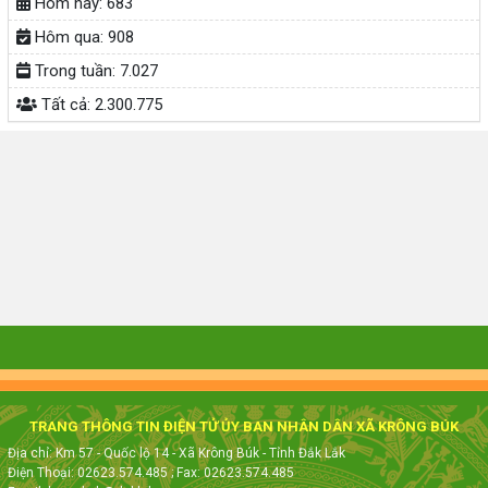
Hôm nay:
683
Hôm qua:
908
Trong tuần:
7.027
Tất cả:
2.300.775
TRANG THÔNG TIN ĐIỆN TỬ ỦY BAN NHÂN DÂN XÃ KRÔNG BÚK
Địa chỉ: Km 57 - Quốc lộ 14 - Xã Krông Búk - Tỉnh Đắk Lắk
Điện Thoại: 02623.574.485
; Fax:
02623.574.485