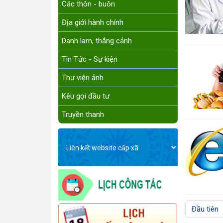
Các thôn - buôn
Địa giới hành chính
Danh lam, thắng cảnh
Tin Tức - Sự kiện
Thư viện ảnh
Kêu gọi đầu tư
Truyền thanh
Đầu tiên