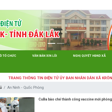
Tiếng Việt
Tiếng 
ĐỒ TỔ CHỨC
VĂN BẢN XIN LỖI
NGHỊ QUYẾT HĐND XÃ
TRANG THÔNG TIN ĐIỆN TỬ ỦY BAN NHÂN DÂN XÃ KRÔNG BÚ
ủ
An Ninh - Quốc Phòng
CuBa bào chế thành công vaccine mới phòng 