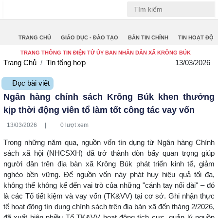
Tiếng Việt
Tiếng Anh
TRANG CHỦ
GIÁO DỤC - ĐÀO TẠO
BẢN TIN CHÍNH
TIN HOẠT ĐỘ
TRANG THÔNG TIN ĐIỆN TỬ ỦY BAN NHÂN DÂN XÃ KRÔNG BÚK
Trang Chủ
Tin tổng hợp
13/03/2026
Đọc bài viết
Ngân hàng chính sách Krông Búk khen thưởng
kịp thời động viên tổ làm tốt công tác vay vốn
13/03/2026
|
0 lượt xem
Trong những năm qua, nguồn vốn tín dụng từ Ngân hàng Chính
sách xã hội (NHCSXH) đã trở thành đòn bẩy quan trọng giúp
người dân trên địa bàn xã Krông Búk phát triển kinh tế, giảm
nghèo bền vững. Để nguồn vốn này phát huy hiệu quả tối đa,
không thể không kể đến vai trò của những "cánh tay nối dài" – đó
là các Tổ tiết kiệm và vay vốn (TK&VV) tại cơ sở. Ghi nhận thực
tế hoạt động tín dụng chính sách trên địa bàn xã đến tháng 2/2026,