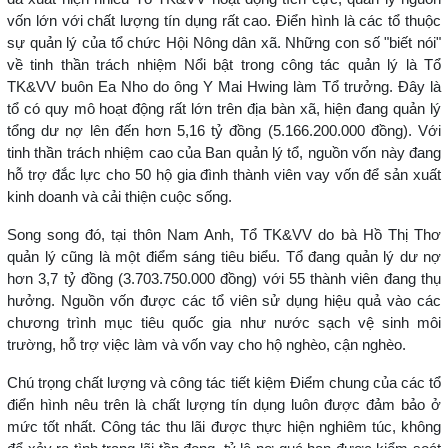
đã xuất hiện nhiều Tổ TK&VV hoạt động tích cực, quản lý nguồn
vốn lớn với chất lượng tín dụng rất cao. Điển hình là các tổ thuộc
sự quản lý của tổ chức Hội Nông dân xã. Những con số "biết nói"
về tinh thần trách nhiệm Nổi bật trong công tác quản lý là Tổ
TK&VV buôn Ea Nho do ông Y Mai Hwing làm Tổ trưởng. Đây là
tổ có quy mô hoạt động rất lớn trên địa bàn xã, hiện đang quản lý
tổng dư nợ lên đến hơn 5,16 tỷ đồng (5.166.200.000 đồng). Với
tinh thần trách nhiệm cao của Ban quản lý tổ, nguồn vốn này đang
hỗ trợ đắc lực cho 50 hộ gia đình thành viên vay vốn để sản xuất
kinh doanh và cải thiện cuộc sống.
Song song đó, tại thôn Nam Anh, Tổ TK&VV do bà Hồ Thị Thơ
quản lý cũng là một điểm sáng tiêu biểu. Tổ đang quản lý dư nợ
hơn 3,7 tỷ đồng (3.703.750.000 đồng) với 55 thành viên đang thụ
hưởng. Nguồn vốn được các tổ viên sử dụng hiệu quả vào các
chương trình mục tiêu quốc gia như nước sạch vệ sinh môi
trường, hỗ trợ việc làm và vốn vay cho hộ nghèo, cận nghèo.
Chú trọng chất lượng và công tác tiết kiệm Điểm chung của các tổ
điển hình nêu trên là chất lượng tín dụng luôn được đảm bảo ở
mức tốt nhất. Công tác thu lãi được thực hiện nghiêm túc, không