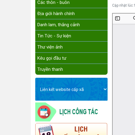
Các thôn - buôn
Cập nhật lúc:
Địa giới hành chính
Danh lam, thắng cảnh
Tin Tức - Sự kiện
Thư viện ảnh
Kêu gọi đầu tư
Truyền thanh