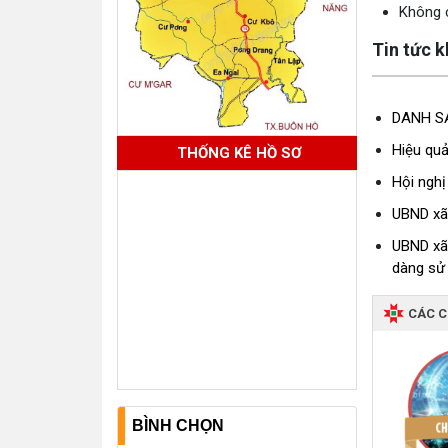
Không c
Tin tức 
DANH S
Hiệu qu
THỐNG KÊ HỒ SƠ
Hội nghị
UBND xã 
UBND xã
dàng sử
CÁC 
BÌNH CHỌN