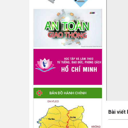
BẢN ĐỒ HÀNH CHÍNH
Lấy link cop
Bài viết