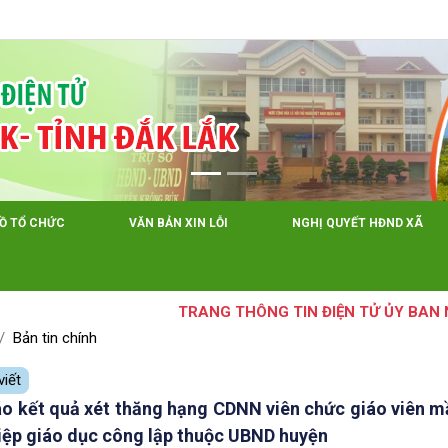
Tiếng Việt
Tiếng 
ĐỒ TỔ CHỨC
VĂN BẢN XIN LỖI
NGHỊ QUYẾT HĐND XÃ
TRANG THÔNG TIN ĐIỆN TỬ ỦY BAN NHÂ
Bản tin chính
viết
o kết quả xét thăng hạng CDNN viên chức giáo viên mầm
hiệp giáo dục công lập thuộc UBND huyện