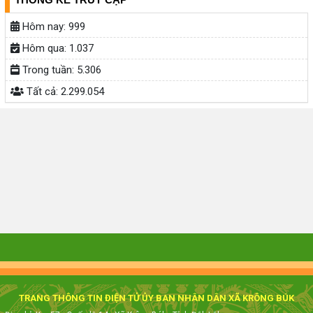
Hôm nay:
999
Hôm qua:
1.037
Trong tuần:
5.306
Tất cả:
2.299.054
TRANG THÔNG TIN ĐIỆN TỬ ỦY BAN NHÂN DÂN XÃ KRÔNG BÚK