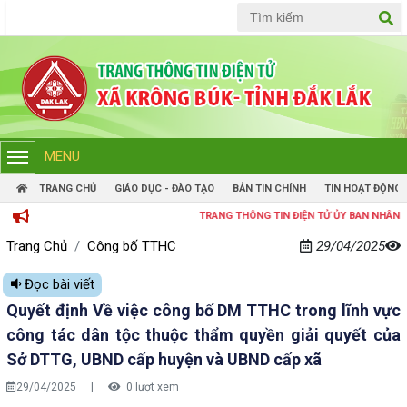
Tiếng Việt
Tiếng Anh
MENU
TRANG CHỦ
GIÁO DỤC - ĐÀO TẠO
BẢN TIN CHÍNH
TIN HOẠT ĐỘNG
TRANG THÔNG TIN ĐIỆN TỬ ỦY BAN NHÂN DÂN XÃ
Trang Chủ
Công bố TTHC
29/04/2025
Đọc bài viết
Quyết định Về việc công bố DM TTHC trong lĩnh vực
công tác dân tộc thuộc thẩm quyền giải quyết của
Sở DTTG, UBND cấp huyện và UBND cấp xã
29/04/2025
|
0 lượt xem