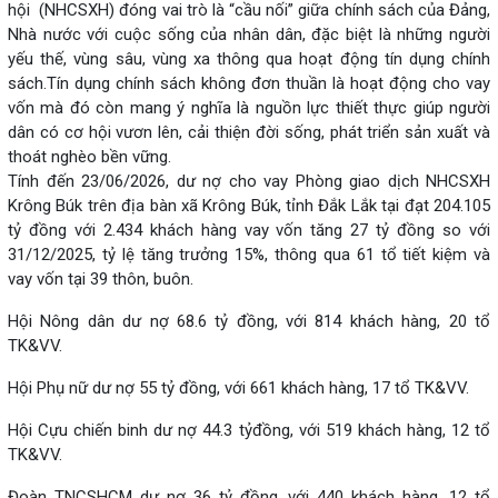
hội (NHCSXH) đóng vai trò là “cầu nối” giữa chính sách của Đảng,
Nhà nước với cuộc sống của nhân dân, đặc biệt là những người
yếu thế, vùng sâu, vùng xa thông qua hoạt động tín dụng chính
sách.Tín dụng chính sách không đơn thuần là hoạt động cho vay
vốn mà đó còn mang ý nghĩa là nguồn lực thiết thực giúp người
dân có cơ hội vươn lên, cải thiện đời sống, phát triển sản xuất và
thoát nghèo bền vững.
Tính đến 23/06/2026, dư nợ cho vay Phòng giao dịch NHCSXH
Krông Búk trên địa bàn xã Krông Búk, tỉnh Đắk Lắk tại đạt 204.105
tỷ đồng với 2.434 khách hàng vay vốn tăng 27 tỷ đồng so với
31/12/2025, tỷ lệ tăng trưởng 15%, thông qua 61 tổ tiết kiệm và
vay vốn tại 39 thôn, buôn.
Hội Nông dân dư nợ 68.6 tỷ đồng, với 814 khách hàng, 20 tổ
TK&VV.
Hội Phụ nữ dư nợ 55 tỷ đồng, với 661 khách hàng, 17 tổ TK&VV.
Hội Cựu chiến binh dư nợ 44.3 tỷđồng, với 519 khách hàng, 12 tổ
TK&VV.
Đoàn TNCSHCM dư nợ 36 tỷ đồng, với 440 khách hàng, 12 tổ