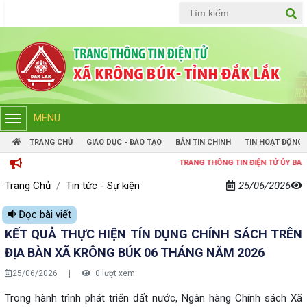
Tiếng Việt
Tiếng Anh
MENU
TRANG CHỦ
GIÁO DỤC - ĐÀO TẠO
BẢN TIN CHÍNH
TIN HOẠT ĐỘNG
TRANG THÔNG TIN ĐIỆN TỬ ỦY BAN NHÂN DÂ
Trang Chủ
Tin tức - Sự kiện
25/06/2026
Đọc bài viết
KẾT QUẢ THỰC HIỆN TÍN DỤNG CHÍNH SÁCH TRÊN
ĐỊA BÀN XÃ KRÔNG BÚK 06 THÁNG NĂM 2026
25/06/2026
|
0 lượt xem
Trong hành trình phát triển đất nước, Ngân hàng Chính sách Xã