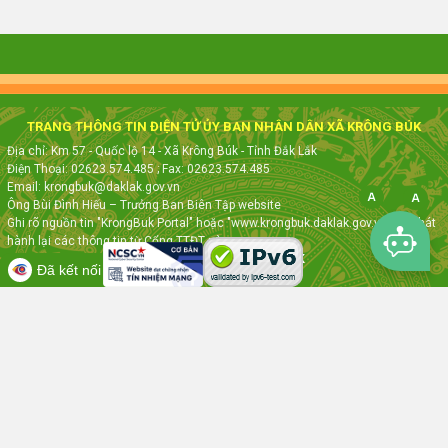
TRANG THÔNG TIN ĐIỆN TỬ ỦY BAN NHÂN DÂN XÃ KRÔNG BÚK
Địa chỉ: Km 57 - Quốc lộ 14 - Xã Krông Búk - Tỉnh Đắk Lắk
Điện Thoại: 02623.574.485
; Fax:
02623.574.485
Email: krongbuk@daklak.gov.vn
Ông Bùi Đình Hiếu – Trưởng Ban Biên Tập website
Ghi rõ nguồn tin "KrongBuk Portal" hoặc "www.krongbuk.daklak.gov.vn" khi phát
hành lại các thông tin từ Cổng TTĐT này
Thực hiện bởi
VNPT ĐẮK LẮK
Đã kết nối EMC