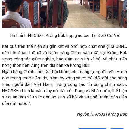
Hình ảnh NHCSXH Krông Búk họp giao ban tại ĐGD Cư Né
Kết quả trên thể hiện sự gắn kết và phối hợp chặt chẽ giữa UBND,
các hội đoàn thể xã và Ngân hàng Chính sách Xã hội Krông Búk
trong công tác giảm nghèo, bảo đảm an sinh xã hội và phát triển
nông thôn bền vững trên điạ bàn xã Krông Búk.
Ngân hàng Chính sách Xã hội không chỉ mang lại nguồn vốn – mà
còn mang theo niềm tin, niềm hy vọng và cơ hội đổi đời cho hàng
triệu người dân Việt Nam. Trong công tác tín dụng chính sách,
NHCSXH chính là cánh tay nối dài của Đảng và Nhà nước, thể hiện
sự quan tâm sâu sắc đến an sinh xã hội và sự phát triển toàn diện
của đất nước./.
Nguồn NHCSXH Krông Búk
Lấy link copy